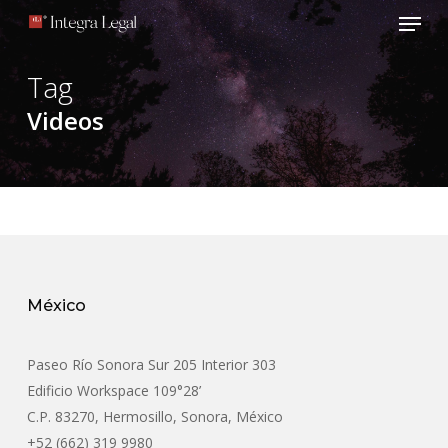
Menu
Skip
to
Close
main
Tag
Menu
content
Videos
México
Paseo Río Sonora Sur 205 Interior 303
Edificio Workspace 109°28’
C.P. 83270, Hermosillo, Sonora, México
+52 (662) 319 9980