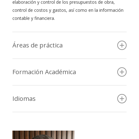
elaboración y control de los presupuestos de obra,
control de costos y gastos, así como en la información
contable y financiera.
Áreas de práctica
• Fianzas
• Presupuestos
Formación Académica
• Controles administrativos en general
• Control de Gastos y costos
• Contador Público y Lic. en Administración por la
• Organización administrativa y contable
Universidad de Sonora.
Idiomas
• Docencia a nivel licenciatura en las materias de
contabilidad, costos, administración y análisis financiero.
• Español